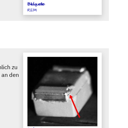
Bildquelle:
REM
lich zu
g an den