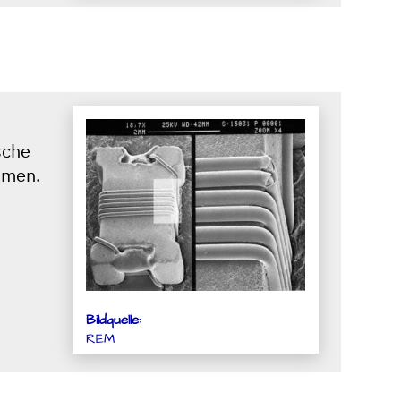
sche
mmen.
Bildquelle:
REM