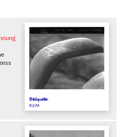
innung
ne
ozess
Bildquelle:
REM