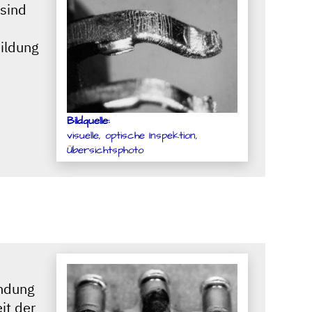
 sind
bildung
Bildquelle:
visuelle, optische Inspektion,
Übersichtsphoto
endung
it der