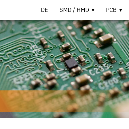
DE
SMD / HMD
PCB